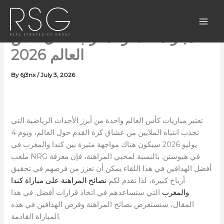
Skip
استكشف أفضل الهدافين في
to
content
مباراة كندا والمغرب خلال كأس
العالم 2026
By
6j3nx
/
July 3, 2026
تعتبر مباريات كأس العالم واحدة من أبرز الأحداث الرياضية التي
تجذب انتباه الملايين من عشاق كرة القدم حول العالم، ويوم 4
يوليو 2026 سيكون هناك مواجهة مثيرة بين كندا والمغرب في
ملعب NRG في هيوستن. بالنسبة لمحبي المراهنة، فإن معرفة
أفضل الهدافين في هذا اللقاء يمكن أن تعزز من فرصهم في تحقيق
أرباح كبيرة، لذا نقدم لكم
نصائح المراهنة على مباراة كندا
والمغرب
التي ستساعدهم في اتخاذ قرارات أفضل. في هذا
المقال، سنستعرض نصائح المراهنة وفرص الهدافين في هذه
المباراة القادمة.