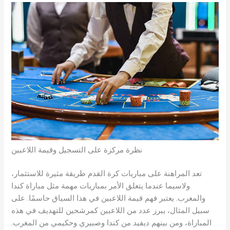
نظرة مركزة على التسجيل وقيمة اللاعبين
تعد المراهنة على مباريات كرة القدم طريقة مثيرة للاستثمار،
ولاسيما عندما يتعلق الأمر بمباريات مهمة مثل مباراة كندا
والمغرب. يعتبر فهم قيمة اللاعبين في هذا السياق حاسمًا. على
سبيل المثال، يبرز عدد من اللاعبين كمرشحين للتهديف في هذه
المباراة، ومن بينهم ديفيد من كندا وصبيري وحكيمي من المغرب.