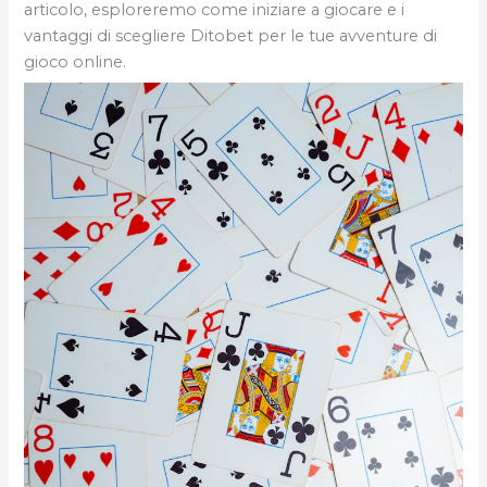
articolo, esploreremo come iniziare a giocare e i
vantaggi di scegliere Ditobet per le tue avventure di
gioco online.