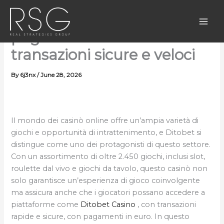
Skip
Ditobet Casino Online e
to
content
pagamenti in euro:
transazioni sicure e veloci
By
6j3nx
/
June 28, 2026
Il mondo dei casinò online offre un’ampia varietà di
giochi e opportunità di intrattenimento, e Ditobet si
distingue come uno dei protagonisti di questo settore.
Con un assortimento di oltre 2.450 giochi, inclusi slot,
roulette dal vivo e giochi da tavolo, questo casinò non
solo garantisce un’esperienza di gioco coinvolgente
ma assicura anche che i giocatori possano accedere a
piattaforme come
Ditobet Casino
, con transazioni
rapide e sicure, con pagamenti in euro. In questo