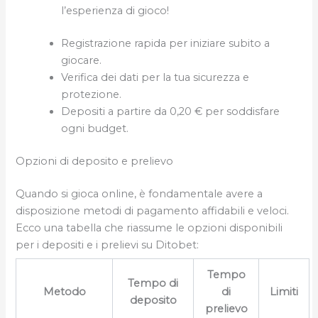
l’esperienza di gioco!
Registrazione rapida per iniziare subito a
giocare.
Verifica dei dati per la tua sicurezza e
protezione.
Depositi a partire da 0,20 € per soddisfare
ogni budget.
Opzioni di deposito e prelievo
Quando si gioca online, è fondamentale avere a
disposizione metodi di pagamento affidabili e veloci.
Ecco una tabella che riassume le opzioni disponibili
per i depositi e i prelievi su Ditobet:
Tempo
Tempo di
Metodo
di
Limiti
deposito
prelievo