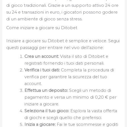
di gioco tradizionali. Grazie a un supporto attivo 24 ore
su 24 e transazioni in euro, i giocatori possono godere
di un ambiente di gioco senza stress.
Come iniziare a giocare su Ditobet
Iniziare a giocare su Ditobet è semplice e veloce. Segui
questi passaggi per entrare nel vivo dell’azione:
Crea un account:
Visita il sito di Ditobet e
registrati fornendo i tuoi dati personali.
Verifica i tuoi dati:
Completa la procedura di
verifica per garantire la sicurezza del tuo
account.
Effettua un deposito:
Scegli un metodo di
pagamento e versa un minimo di 0,20 € per
iniziare a giocare.
Seleziona il tuo gioco:
Esplora la vasta offerta
di giochi e scegli quello che preferisci.
Inizia a giocare:
Fai le tue scommesse e goditi