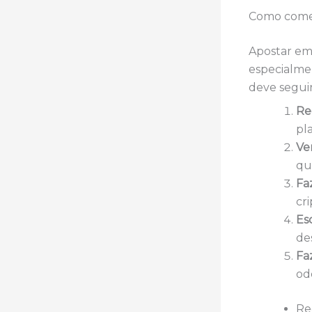
Como começ
Apostar em
especialme
deve seguir
Re
pl
Ver
qu
Fa
cr
Es
de
Fa
od
Reg