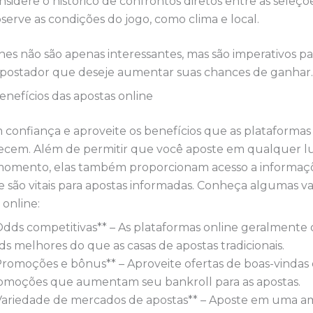
nsidere o histórico de confrontos diretos entre as seleçõe
serve as condições do jogo, como clima e local.
hes não são apenas interessantes, mas são imperativos pa
postador que deseje aumentar suas chances de ganhar.
benefícios das apostas online
confiança e aproveite os benefícios que as plataformas
recem. Além de permitir que você aposte em qualquer lu
omento, elas também proporcionam acesso a informaç
e são vitais para apostas informadas. Conheça algumas 
 online:
Odds competitivas** – As plataformas online geralmente
ds melhores do que as casas de apostas tradicionais.
Promoções e bônus** – Aproveite ofertas de boas-vindas 
omoções que aumentam seu bankroll para as apostas.
Variedade de mercados de apostas** – Aposte em uma 