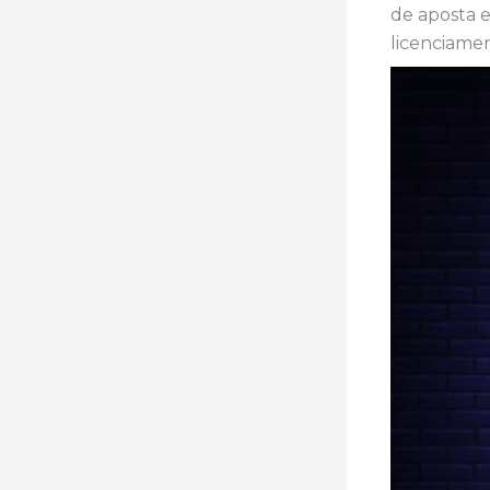
de aposta e
licenciamen