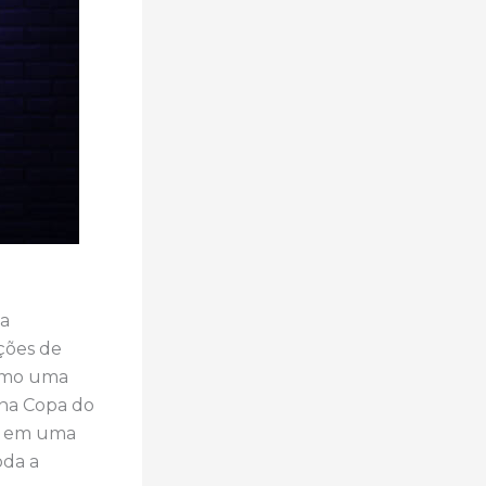
ma
ções de
como uma
 na Copa do
ar em uma
oda a