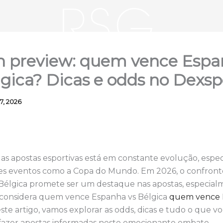
 preview: quem vence Esp
lgica? Dicas e odds no Dexsp
 7, 2026
s apostas esportivas está em constante evolução, espe
s eventos como a Copa do Mundo. Em 2026, o confront
Bélgica promete ser um destaque nas apostas, especia
considera quem vence Espanha vs Bélgica
quem vence 
ste artigo, vamos explorar as odds, dicas e tudo o que vo
 fazer apostas informadas neste emocionante embate.