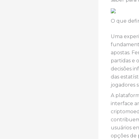
O que defin
Uma experiê
fundamentai
apostas. Fe
partidas e 
decisões in
das estatís
jogadores s
A platafor
interface 
criptomoeda
contribuem 
usuários en
opções de 