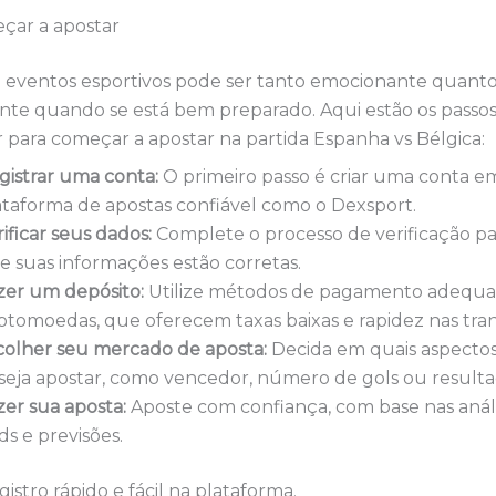
ar a apostar
 eventos esportivos pode ser tanto emocionante quanto 
nte quando se está bem preparado. Aqui estão os passo
 para começar a apostar na partida Espanha vs Bélgica:
gistrar uma conta:
O primeiro passo é criar uma conta 
ataforma de apostas confiável como o Dexsport.
ificar seus dados:
Complete o processo de verificação pa
e suas informações estão corretas.
zer um depósito:
Utilize métodos de pagamento adequa
iptomoedas, que oferecem taxas baixas e rapidez nas tra
colher seu mercado de aposta:
Decida em quais aspectos
seja apostar, como vencedor, número de gols ou resulta
zer sua aposta:
Aposte com confiança, com base nas anál
ds e previsões.
istro rápido e fácil na plataforma.