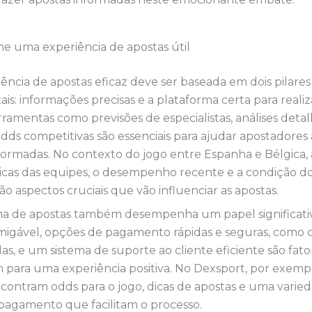
e uma experiência de apostas útil
ncia de apostas eficaz deve ser baseada em dois pilares
s: informações precisas e a plataforma certa para realiz
rramentas como previsões de especialistas, análises deta
odds competitivas são essenciais para ajudar apostadore
formadas. No contexto do jogo entre Espanha e Bélgica, 
ticas das equipes, o desempenho recente e a condição d
ão aspectos cruciais que vão influenciar as apostas.
ma de apostas também desempenha um papel significati
amigável, opções de pagamento rápidas e seguras, como 
s, e um sistema de suporte ao cliente eficiente são fat
para uma experiência positiva. No Dexsport, por exempl
contram odds para o jogo, dicas de apostas e uma varie
pagamento que facilitam o processo.