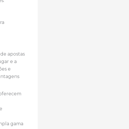
s.
ra
 de apostas
gar e a
ões e
vantagens
 oferecem
e
ampla gama