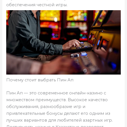
обеспечения честной игры.
Почему стоит выбрать Пин Ап
Пин Ап — это современное онлайн-казино с
множеством преимуществ. Высокое качество
обслуживания, разнообразие игр и
привлекательные бонусы делают его одним из
лучших вариантов для любителей азартных игр.
Доступность казино в Казахстане позволяет