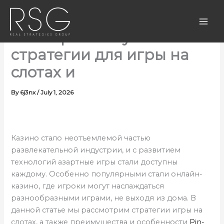
Skip
Пин Ап играть на деньги
to
content
в интернете: лучшие
стратегии для игры на
слотах и
By
6j3nx
/
July 1, 2026
Казино стало неотъемлемой частью
развлекательной индустрии, и с развитием
технологий азартные игры стали доступны
каждому. Особенно популярными стали онлайн-
казино, где игроки могут наслаждаться
разнообразными играми, не выходя из дома. В
данной статье мы рассмотрим стратегии игры на
слотах, а также преимущества и особенности
Pin-