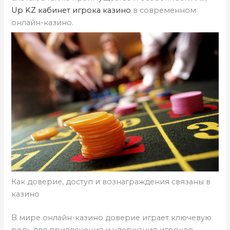
Up KZ кабинет игрока казино
в современном
онлайн-казино.
Как доверие, доступ и вознаграждения связаны в
казино
В мире онлайн-казино доверие играет ключевую
роль для привлечения и удержания игроков.