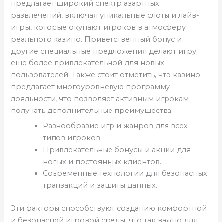
предлагает широкий спектр азартных
развлечений, включая уникальные слоты и лайв-
игры, которые окунают игроков в атмосферу
реального казино. Приветственный бонус и
другие специальные предложения делают игру
еще более привлекательной для новых
пользователей. Также стоит отметить, что казино
предлагает многоуровневую программу
лояльности, что позволяет активным игрокам
получать дополнительные преимущества.
Разнообразие игр и жанров для всех
типов игроков.
Привлекательные бонусы и акции для
новых и постоянных клиентов.
Современные технологии для безопасных
транзакций и защиты данных.
Эти факторы способствуют созданию комфортной
и безопасной игровой среды, что так важно для