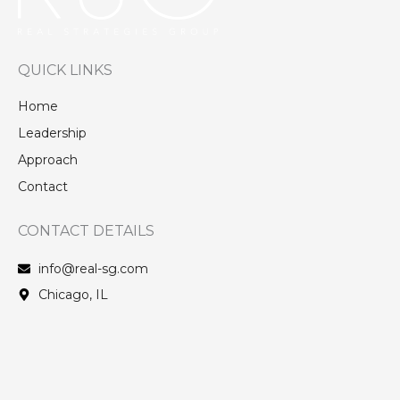
QUICK LINKS
Home
Leadership
Approach
Contact
CONTACT DETAILS
info@real-sg.com
Chicago, IL