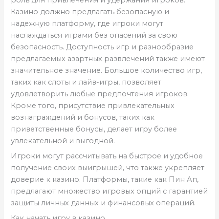
Казино должно предлагать безопасную и
надежную платформу, где игроки могут
наслаждаться играми без опасений за свою
безопасность. Доступность игр и разнообразие
предлагаемых азартных развлечений также имеют
значительное значение. Большое количество игр,
таких как слоты и лайв-игры, позволяет
удовлетворить любые предпочтения игроков.
Кроме того, присутствие привлекательных
вознаграждений и бонусов, таких как
приветственные бонусы, делает игру более
увлекательной и выгодной.
Игроки могут рассчитывать на быстрое и удобное
получение своих выигрышей, что также укрепляет
доверие к казино. Платформы, такие как Пин Ап,
предлагают множество игровых опций с гарантией
защиты личных данных и финансовых операций.
Как начать игру в казино