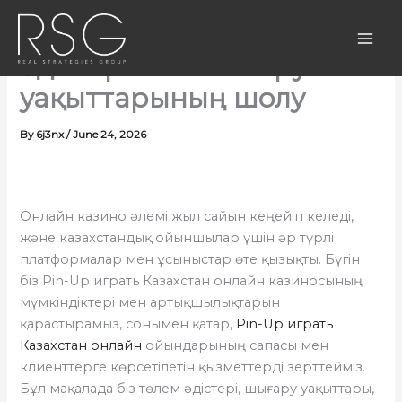
Skip
Pin Up Казахстан: төлем
to
content
әдістері мен шығару
уақыттарының шолу
By
6j3nx
/
June 24, 2026
Онлайн казино әлемі жыл сайын кеңейіп келеді,
және казахстандық ойыншылар үшін әр түрлі
платформалар мен ұсыныстар өте қызықты. Бүгін
біз Pin-Up играть Казахстан онлайн казиносының
мүмкіндіктері мен артықшылықтарын
қарастырамыз, сонымен қатар,
Pin-Up играть
Казахстан онлайн
ойындарының сапасы мен
клиенттерге көрсетілетін қызметтерді зерттейміз.
Бұл мақалада біз төлем әдістері, шығару уақыттары,