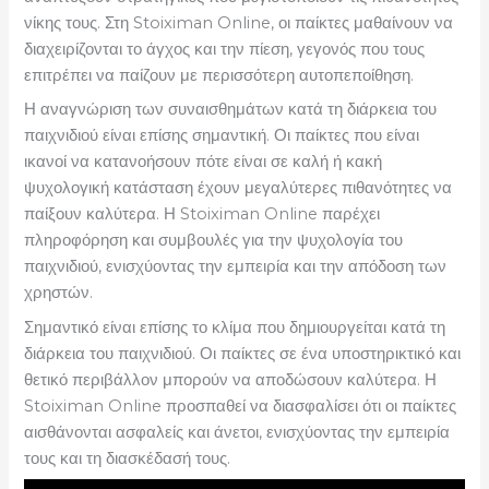
νίκης τους. Στη Stoiximan Online, οι παίκτες μαθαίνουν να
διαχειρίζονται το άγχος και την πίεση, γεγονός που τους
επιτρέπει να παίζουν με περισσότερη αυτοπεποίθηση.
Η αναγνώριση των συναισθημάτων κατά τη διάρκεια του
παιχνιδιού είναι επίσης σημαντική. Οι παίκτες που είναι
ικανοί να κατανοήσουν πότε είναι σε καλή ή κακή
ψυχολογική κατάσταση έχουν μεγαλύτερες πιθανότητες να
παίξουν καλύτερα. Η Stoiximan Online παρέχει
πληροφόρηση και συμβουλές για την ψυχολογία του
παιχνιδιού, ενισχύοντας την εμπειρία και την απόδοση των
χρηστών.
Σημαντικό είναι επίσης το κλίμα που δημιουργείται κατά τη
διάρκεια του παιχνιδιού. Οι παίκτες σε ένα υποστηρικτικό και
θετικό περιβάλλον μπορούν να αποδώσουν καλύτερα. Η
Stoiximan Online προσπαθεί να διασφαλίσει ότι οι παίκτες
αισθάνονται ασφαλείς και άνετοι, ενισχύοντας την εμπειρία
τους και τη διασκέδασή τους.