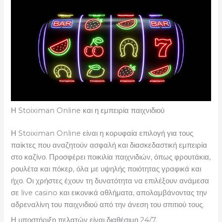
Η Stoiximan Online και η εμπειρία παιχνιδιού
Η Stoiximan Online είναι η κορυφαία επιλογή για τους
παίκτες που αναζητούν ασφαλή και διασκεδαστική εμπειρία
στο καζίνο. Προσφέρει ποικιλία παιχνιδιών, όπως φρουτάκια,
ρουλέτα και πόκερ, όλα με υψηλής ποιότητας γραφικά και
ήχο. Οι χρήστες έχουν τη δυνατότητα να επιλέξουν ανάμεσα
σε live casino και εικονικά αθλήματα, απολαμβάνοντας την
αδρεναλίνη του παιχνιδιού από την άνεση του σπιτιού τους.
Η υποστήριξη πελατών είναι διαθέσιμη 24/7,