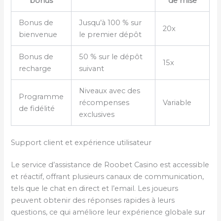
bonus
de mise
Bonus de
Jusqu’à 100 % sur
20x
bienvenue
le premier dépôt
Bonus de
50 % sur le dépôt
15x
recharge
suivant
Niveaux avec des
Programme
récompenses
Variable
de fidélité
exclusives
Support client et expérience utilisateur
Le service d’assistance de Roobet Casino est accessible
et réactif, offrant plusieurs canaux de communication,
tels que le chat en direct et l’email. Les joueurs
peuvent obtenir des réponses rapides à leurs
questions, ce qui améliore leur expérience globale sur