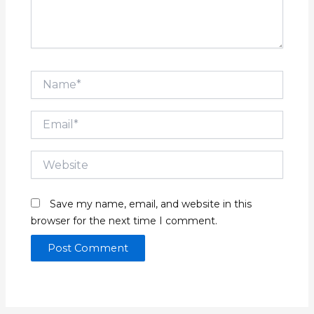
Name*
Email*
Website
Save my name, email, and website in this
browser for the next time I comment.