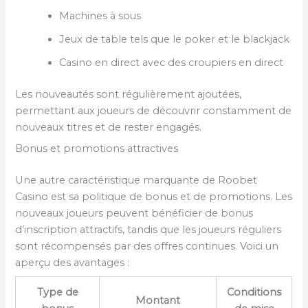
Machines à sous
Jeux de table tels que le poker et le blackjack
Casino en direct avec des croupiers en direct
Les nouveautés sont régulièrement ajoutées,
permettant aux joueurs de découvrir constamment de
nouveaux titres et de rester engagés.
Bonus et promotions attractives
Une autre caractéristique marquante de Roobet
Casino est sa politique de bonus et de promotions. Les
nouveaux joueurs peuvent bénéficier de bonus
d’inscription attractifs, tandis que les joueurs réguliers
sont récompensés par des offres continues. Voici un
aperçu des avantages :
Type de
Conditions
Montant