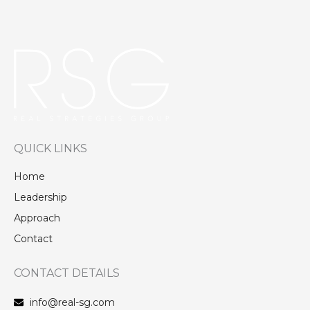
QUICK LINKS
Home
Leadership
Approach
Contact
CONTACT DETAILS
info@real-sg.com