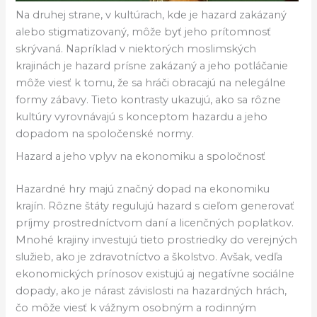
Na druhej strane, v kultúrach, kde je hazard zakázaný
alebo stigmatizovaný, môže byť jeho prítomnosť
skrývaná. Napríklad v niektorých moslimských
krajinách je hazard prísne zakázaný a jeho potláčanie
môže viesť k tomu, že sa hráči obracajú na nelegálne
formy zábavy. Tieto kontrasty ukazujú, ako sa rôzne
kultúry vyrovnávajú s konceptom hazardu a jeho
dopadom na spoločenské normy.
Hazard a jeho vplyv na ekonomiku a spoločnosť
Hazardné hry majú značný dopad na ekonomiku
krajín. Rôzne štáty regulujú hazard s cieľom generovať
príjmy prostredníctvom daní a licenčných poplatkov.
Mnohé krajiny investujú tieto prostriedky do verejných
služieb, ako je zdravotníctvo a školstvo. Avšak, vedľa
ekonomických prínosov existujú aj negatívne sociálne
dopady, ako je nárast závislosti na hazardných hrách,
čo môže viesť k vážnym osobným a rodinným