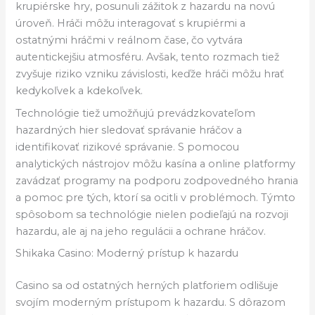
krupiérske hry, posunuli zážitok z hazardu na novú
úroveň. Hráči môžu interagovať s krupiérmi a
ostatnými hráčmi v reálnom čase, čo vytvára
autentickejšiu atmosféru. Avšak, tento rozmach tiež
zvyšuje riziko vzniku závislosti, keďže hráči môžu hrať
kedykoľvek a kdekoľvek.
Technológie tiež umožňujú prevádzkovateľom
hazardných hier sledovať správanie hráčov a
identifikovať rizikové správanie. S pomocou
analytických nástrojov môžu kasína a online platformy
zavádzať programy na podporu zodpovedného hrania
a pomoc pre tých, ktorí sa ocitli v problémoch. Týmto
spôsobom sa technológie nielen podieľajú na rozvoji
hazardu, ale aj na jeho regulácii a ochrane hráčov.
Shikaka Casino: Moderný prístup k hazardu
Casino sa od ostatných herných platforiem odlišuje
svojím moderným prístupom k hazardu. S dôrazom