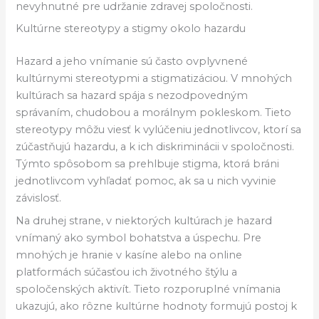
nevyhnutné pre udržanie zdravej spoločnosti.
Kultúrne stereotypy a stigmy okolo hazardu
Hazard a jeho vnímanie sú často ovplyvnené
kultúrnymi stereotypmi a stigmatizáciou. V mnohých
kultúrach sa hazard spája s nezodpovedným
správaním, chudobou a morálnym pokleskom. Tieto
stereotypy môžu viesť k vylúčeniu jednotlivcov, ktorí sa
zúčastňujú hazardu, a k ich diskriminácii v spoločnosti.
Týmto spôsobom sa prehlbuje stigma, ktorá bráni
jednotlivcom vyhľadať pomoc, ak sa u nich vyvinie
závislosť.
Na druhej strane, v niektorých kultúrach je hazard
vnímaný ako symbol bohatstva a úspechu. Pre
mnohých je hranie v kasíne alebo na online
platformách súčasťou ich životného štýlu a
spoločenských aktivít. Tieto rozporuplné vnímania
ukazujú, ako rôzne kultúrne hodnoty formujú postoj k