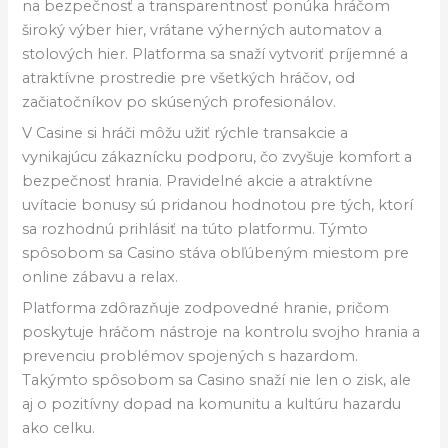
na bezpečnosť a transparentnosť ponúka hráčom
široký výber hier, vrátane výherných automatov a
stolových hier. Platforma sa snaží vytvoriť príjemné a
atraktívne prostredie pre všetkých hráčov, od
začiatočníkov po skúsených profesionálov.
V Casine si hráči môžu užiť rýchle transakcie a
vynikajúcu zákaznícku podporu, čo zvyšuje komfort a
bezpečnosť hrania. Pravidelné akcie a atraktívne
uvítacie bonusy sú pridanou hodnotou pre tých, ktorí
sa rozhodnú prihlásiť na túto platformu. Týmto
spôsobom sa Casino stáva obľúbeným miestom pre
online zábavu a relax.
Platforma zdôrazňuje zodpovedné hranie, pričom
poskytuje hráčom nástroje na kontrolu svojho hrania a
prevenciu problémov spojených s hazardom.
Takýmto spôsobom sa Casino snaží nie len o zisk, ale
aj o pozitívny dopad na komunitu a kultúru hazardu
ako celku.