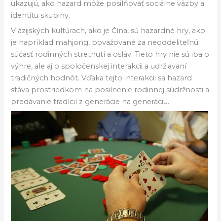
ukazujú, ako hazard môže posilňovať sociálne väzby a
identitu skupiny.
V ázijských kultúrach, ako je Čína, sú hazardné hry, ako
je napríklad mahjong, považované za neoddeliteľnú
súčasť rodinných stretnutí a osláv. Tieto hry nie sú iba o
výhre, ale aj o spoločenskej interakcii a udržiavaní
tradičných hodnôt. Vďaka tejto interakcii sa hazard
stáva prostriedkom na posilnenie rodinnej súdržnosti a
predávanie tradícií z generácie na generáciu.