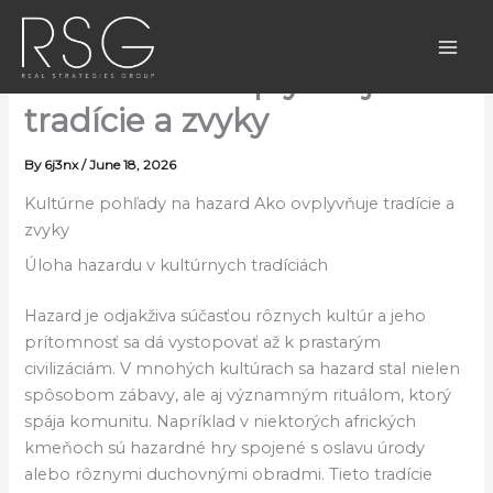
Skip
Kultúrne pohľady na
to
content
hazard Ako ovplyvňuje
tradície a zvyky
By
6j3nx
/
June 18, 2026
Kultúrne pohľady na hazard Ako ovplyvňuje tradície a
zvyky
Úloha hazardu v kultúrnych tradíciách
Hazard je odjakživa súčasťou rôznych kultúr a jeho
prítomnosť sa dá vystopovať až k prastarým
civilizáciám. V mnohých kultúrach sa hazard stal nielen
spôsobom zábavy, ale aj významným rituálom, ktorý
spája komunitu. Napríklad v niektorých afrických
kmeňoch sú hazardné hry spojené s oslavu úrody
alebo rôznymi duchovnými obradmi. Tieto tradície