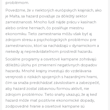
problémom.
Povedzme, že v niektorých európskych krajinách, ako
je Malta, sa hazard považuje za dôležitý sektor
zamestnanosti. Mnoho ľudí nájde prácu v kasínach
alebo online herniach, čo posilňuje miestnu
ekonomiku. Tieto zamestnania môžu však byť aj
zdrojom stresu a psychologických problémov pre
zamestnancov, ktorí sa nachádzajú v dynamickom a
niekedy aj nepredvídateľnom prostredí hazardu.
Sociálne programy a osvetové kampane zohrávajú
dôležitú úlohu pri zmiernení negatívnych dopadov
hazardu. Mnohé krajiny investujú do vzdelávania
verejnosti o rizikách spojených s hazardnými hrami,
čím sa snažia predchádzať závislostiam a zabezpečiť,
aby hazard zostal zábavnou formou aktivít, nie
zdrojom problémov. Tieto snahy ukazujú, že aj keď
hazard môže mať pozitívne ekonomické dopady,
zodpovedné hranie a osvetové kampane sú