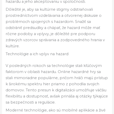
hazardu a jeho akceptovaniu v spoločnosti.
Dôležité je, aby sa kultúrne stigmy odstraňovali
prostredníctvom vzdelávania a otvorenej diskusie o
problémoch spojených s hazardom. Snažiť sa
odstrániť predsudky a chápať, že hazard môže mať
rôzne podoby a vplyvy, je dôležité pre podporu
zdravých vzorcov správania a zodpovedného hrania v
kultúre.
Technológie a ich vplyv na hazard
V posledných rokoch sa technológie stali kľúčovým
faktorom v oblasti hazardu. Online hazardné hry sa
stali mimoriadne populárne, pričom hráči majú prístup
k širokému spektru hier priamo z pohodlia svojich
domovov. Tento presun k digitalizácii umožňuje väčšiu
flexibilitu a dostupnosť, avšak prináša aj otázky týkajúce
sa bezpečnosti a regulácie.
Moderné technológie, ako sú mobilné aplikácie a živé