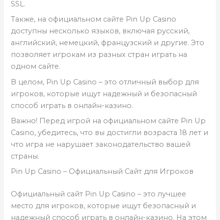
SSL.
Также, на официальном сайте Pin Up Casino
доступны несколько языков, включая русский,
английский, немецкий, французский и другие. Это
позволяет игрокам из разных стран играть на
одном сайте.
В целом, Pin Up Casino – это отличный выбор для
игроков, которые ищут надежный и безопасный
способ играть в онлайн-казино.
Важно! Перед игрой на официальном сайте Pin Up
Casino, убедитесь, что вы достигли возраста 18 лет и
что игра не нарушает законодательство вашей
страны.
Pin Up Casino – Официальный Сайт для Игроков
Официальный сайт Pin Up Casino – это лучшее
место для игроков, которые ищут безопасный и
надежный способ играть в онлайн-казино. На этом