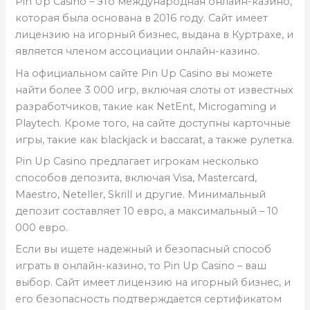
Pin Up Casino – это международная онлайн-казино,
которая была основана в 2016 году. Сайт имеет
лицензию на игорный бизнес, выдана в Куртрахе, и
является членом ассоциации онлайн-казино.
На официальном сайте Pin Up Casino вы можете
найти более 3 000 игр, включая слоты от известных
разработчиков, такие как NetEnt, Microgaming и
Playtech. Кроме того, на сайте доступны карточные
игры, такие как blackjack и baccarat, а также рулетка.
Pin Up Casino предлагает игрокам несколько
способов депозита, включая Visa, Mastercard,
Maestro, Neteller, Skrill и другие. Минимальный
депозит составляет 10 евро, а максимальный – 10
000 евро.
Если вы ищете надежный и безопасный способ
играть в онлайн-казино, то Pin Up Casino – ваш
выбор. Сайт имеет лицензию на игорный бизнес, и
его безопасность подтверждается сертификатом