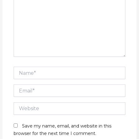
Name*
Email*
Website
Save my name, email, and website in this
browser for the next time I comment.