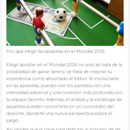
Por qué elegir las apuestas en el Mundial 2026
Elegir apostar en el Mundial 2026 no solo se trata de la
posibilidad de ganar dinero; se trata de mejorar tu
experiencia como aficionado al fútbol. Al involucrarte
en las apuestas, puedes vivir los partidos con una
intensidad adicional y una conexión más profunda con
tu equipo favorito. Además, el análisis y la estrategia de
apuestas pueden convertirte en un conocedor del
deporte, dándote una nueva perspectiva sobre el
juego.
No olvides que la clave para disfrutar al máximo de las