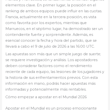
elementos clave. En primer lugar, la posición en el
ranking de ambos equipos puede influir en las cuotas.
Francia, actualmente en la tercera posición, es vista
como favorita por los expertos, mientras que
Marruecos, en el séptimo lugar, ha demostrado ser un
contendiente fuerte y sorprendente. Además, es
esencial conocer la fecha y hora del partido, que se
llevará a cabo el 9 de julio de 2026 a las 16:00 UTC.
Las apuestas son más que un simple juego de suerte;
se requiere investigación y análisis. Los apostadores
deben considerar factores como el rendimiento
reciente de cada equipo, las lesiones de los jugadores y
la historia de sus enfrentamientos previos. Con esta
información en mano, podrás hacer apuestas más
informadas y potencialmente más rentables.
Cómo empezar a apostar en el Mundial 2026
Apostar en el Mundial es un proceso emocionante