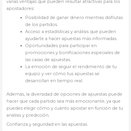
varias ventajas que pueden resultar atractivas para los
apostadores:
Posibilidad de ganar dinero mientras disfrutas
de los partidos.
Acceso a estadísticas y análisis que pueden
ayudarte a hacer apuestas más informadas.
Oportunidades para participar en
promociones y bonificaciones especiales de
las casas de apuestas.
La emoción de seguir el rendimiento de tu
equipo y ver cómo tus apuestas se
desarrollan en tiempo real.
Además, la diversidad de opciones de apuestas puede
hacer que cada partido sea más emocionante, ya que
puedes elegir cómo y cuánto apostar en función de tu
análisis y predicción.
Confianza y seguridad en las apuestas