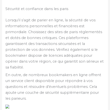
Sécurité et confiance dans les paris
Lorsqu’il s’agit de parier en ligne, la sécurité de vos
informations personnelles et financières est
primordiale. Choisissez des sites de paris réglementés
et dotés de bonnes critiques. Ces plateformes
garantissent des transactions sécurisées et la
protection de vos données. Vérifiez également si le
bookmaker dispose de licences adéquates pour
opérer dans votre région, ce qui garantit son sérieux et
sa fiabilité.
En outre, de nombreux bookmakers en ligne offrent
un service client disponible pour répondre à vos
questions et résoudre d’éventuels problèmes. Cela
ajoute une couche de sécurité supplémentaire pour
les parieurs.