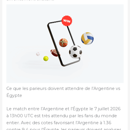
Ce que les parieurs doivent attendre de l’Argentine vs
Égypte
Le match entre l’Argentine et l’Égypte le 7 juillet 2026
à 13h00 UTC est très attendu par les fans du monde
entier. Avec des cotes favorisant l’Argentine à 1.36
contre 9.4 pour l’Égypte, les parieurs doivent analyser